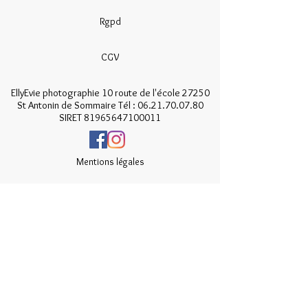
Rgpd
CGV
EllyEvie photographie 10 route de l'école 27250
St Antonin de Sommaire Tél :
06.21.70.07.80
SIRET
81965647100011
Mentions légales
Photographe naissance à St Antonin de Sommaire. Photographe grossesse
Eure. Photographie naissance à l'Aigle. Belles photographies de naissance à
Evreux dans le 27. Je recherche un photographe de confiance pour un
shooting grossesse près de Evreux. Où trouver un photographe pour une
séance naissance à Evreux? Où faire des photographies de bébé près de
l'Aigle? Où faire photographier mon bébé à Verneuil? Où se faire
photographier quand on est enceinte? Où trouver une photographe pour
une séance grossesse? Où trouver un photographe pour une séance
enfant? Où trouver un photographe pour une séance bébé? Où trouver un
photographe pour une séance en famille à Evreux? Où faire des
photographies de mon enfant près de Verneuil? Où faire des photographies
de famille près de l'Aigle? Où faire des photographies de naissance près de
l'Aigle. Faire photographier mon bébé à Verneuil. Faire photographier mon
enfant à l'Aigle. Faire photographier ma famille à Verneuil. Meilleure
photographe enfant à Evreux. Belles photos de bébé près de Evreux. Séance
photo enfant près de l'Aigle. Séance photo de grossesse près de Verneuil.